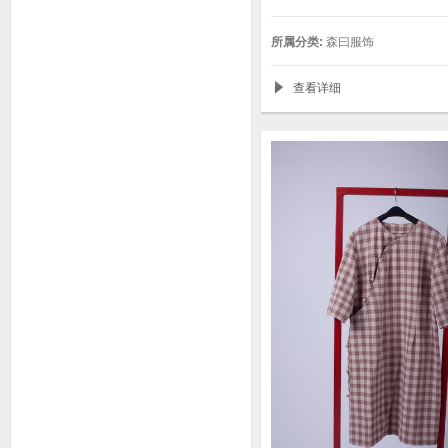
所属分类:
森曰服饰
查看详细