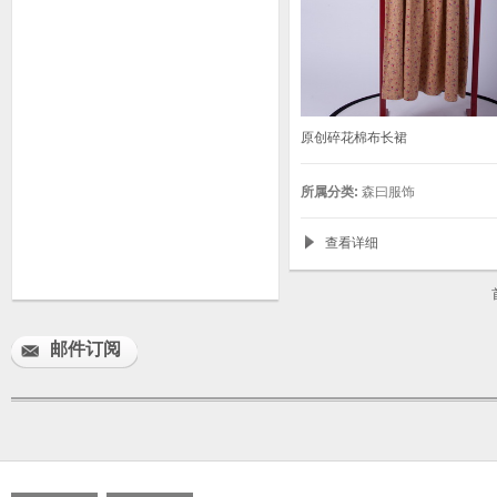
原创碎花棉布长裙
所属分类:
森曰服饰
查看详细
邮件订阅