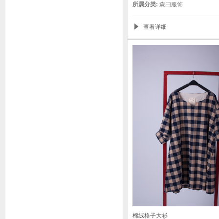
所属分类:
森曰服饰
查看详细
棉绒格子大衫