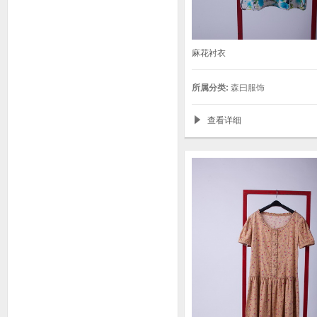
麻花衬衣
所属分类:
森曰服饰
查看详细