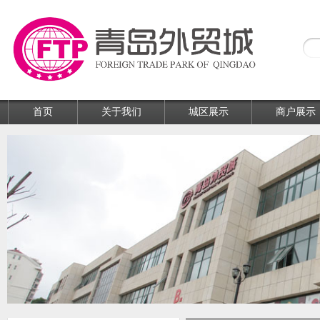
首页
关于我们
城区展示
商户展示