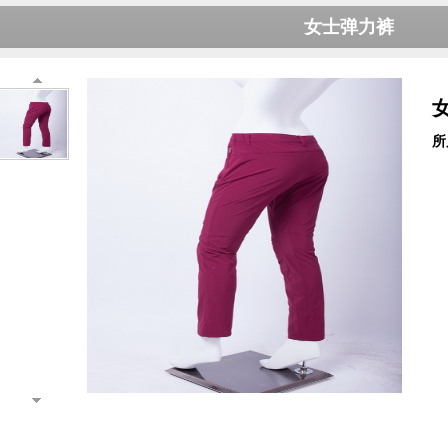
女士弹力裤