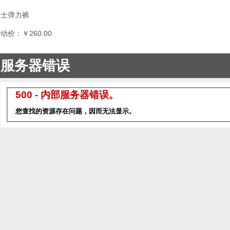
女士弹力裤
动价：￥260.00