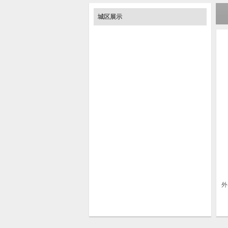
城区展示
外