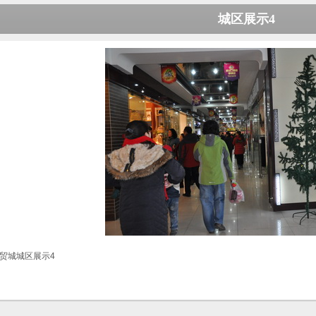
城区展示4
贸城城区展示4