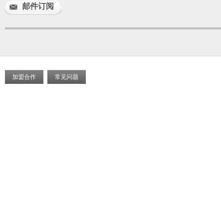
邮件订阅
加盟合作
常见问题
首页
关于我们
城区展示
商户展示
产品中心
新闻中心
平台服务
联系我们