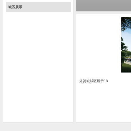
城区展示
外贸城城区展示18