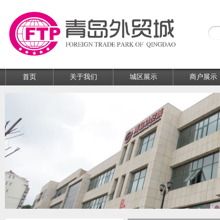
首页
关于我们
城区展示
商户展示