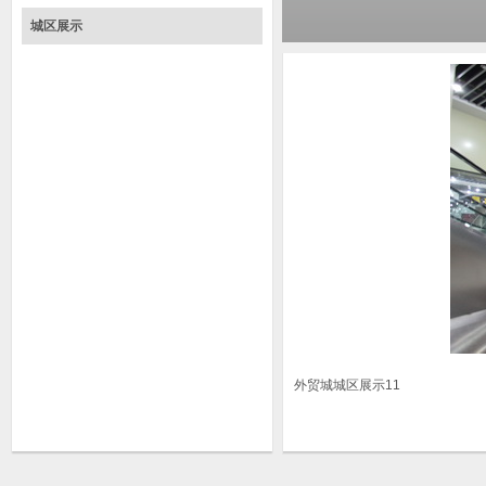
城区展示
外贸城城区展示11