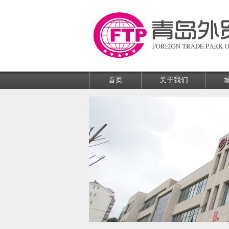
首页
关于我们