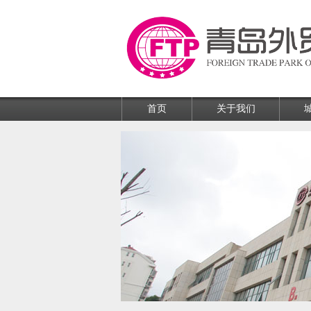
首页
关于我们