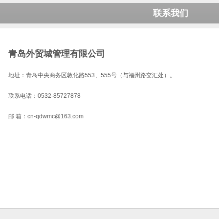
联系我们
青岛外贸城管理有限公司
地址：青岛中央商务区敦化路553、555号（与福州路交汇处）。
联系电话：0532-85727878
邮 箱：cn-qdwmc@163.com