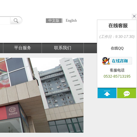
中文版
English
(工作日：9:30-17:30)
平台服务
联系我们
在线QQ
客服电话
0532-85713195