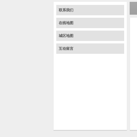
联系我们
在线地图
城区地图
互动留言